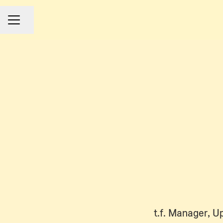
Dela sidan
Karriärmeny
t.f. Manager, U